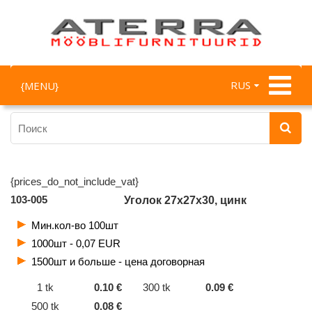
RUS
{MENU}
{prices_do_not_include_vat}
103-005
Уголок 27x27x30, цинк
Мин.кол-во 100шт
1000шт - 0,07 EUR
1500шт и больше - цена договорная
1 tk
0.10 €
300 tk
0.09 €
500 tk
0.08 €