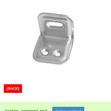
{BACK}
{cookies_agreement_text}