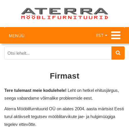
EST
MENÜÜ
Firmast
Tere tulemast meie kodulehele!
Leht on hetkel ehitusjärgus,
seega vabandame võimalike probleemide eest.
Aterra Mööblifurnituurid OÜ on alates 2004. aasta märtsist Eesti
turul aktiivselt tegutsev mööblitarvikute jae- ja hulgimüügiga
tegelev ettevõtte.