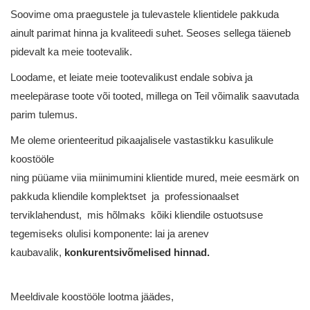
Soovime oma praegustele ja tulevastele klientidele pakkuda
ainult parimat hinna ja kvaliteedi suhet. Seoses sellega täieneb
pidevalt ka meie tootevalik.
Loodame, et leiate meie tootevalikust endale sobiva ja
meelepärase toote või tooted, millega on Teil võimalik saavutada
parim tulemus.
Me oleme orienteeritud pikaajalisele vastastikku kasulikule
koostööle
ning püüame viia miinimumini klientide mured, meie eesmärk on
pakkuda kliendile komplektset ja professionaalset
terviklahendust, mis hõlmaks kõiki kliendile ostuotsuse
tegemiseks olulisi komponente: lai ja arenev
kaubavalik,
konkurentsivõmelised hinnad.
Meeldivale koostööle lootma jäädes,