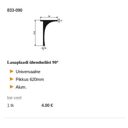
833-090
Lauaplaadi ühendusliist 90º
Universaalne
Pikkus 620mm
Alum.
loe veel
1 tk
4.00 €