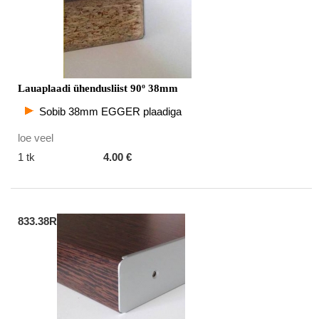
Lauaplaadi ühendusliist 90º 38mm
Sobib 38mm EGGER plaadiga
loe veel
1 tk
4.00 €
833.38R