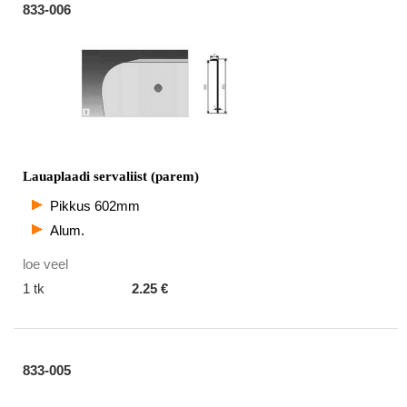
833-006
Lauaplaadi servaliist (parem)
Pikkus 602mm
Alum.
loe veel
1 tk
2.25 €
833-005