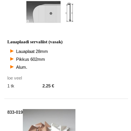
Lauaplaadi servaliist (vasak)
Lauaplaat 28mm
Pikkus 602mm
Alum.
loe veel
1 tk
2.25 €
833-019