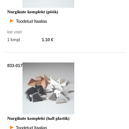
Nurgikute komplekt (pöök)
Toodetud Itaalias
loe veel
1 kmpl
1.10 €
833-017
Nurgikute komplekt (hall plastik)
Toodetud Itaalias