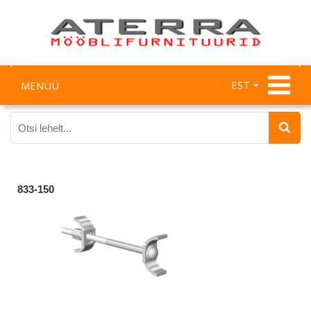
EST
MENÜÜ
833-150