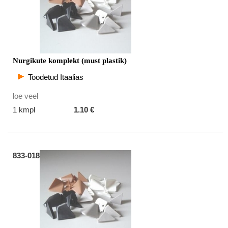
Nurgikute komplekt (must plastik)
Toodetud Itaalias
loe veel
1 kmpl
1.10 €
833-018