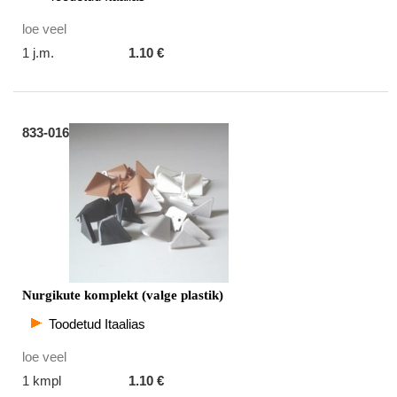
loe veel
1 j.m.
1.10 €
833-016
Nurgikute komplekt (valge plastik)
Toodetud Itaalias
loe veel
1 kmpl
1.10 €