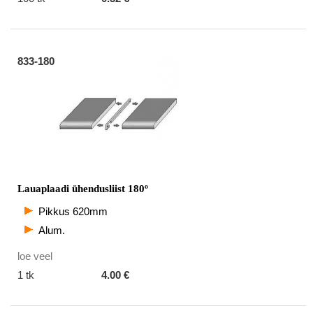
833-180
Lauaplaadi ühendusliist 180º
Pikkus 620mm
Alum.
loe veel
1 tk
4.00 €