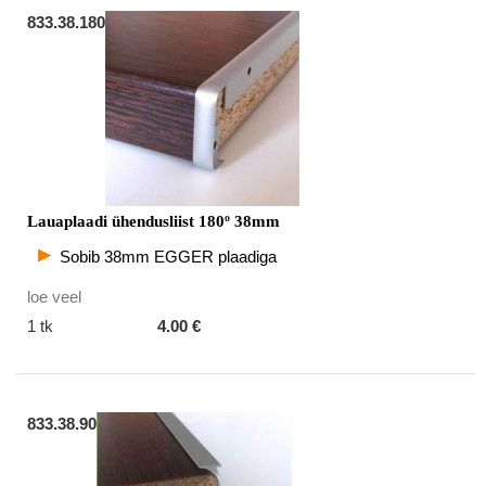
833.38.180
Lauaplaadi ühendusliist 180º 38mm
Sobib 38mm EGGER plaadiga
loe veel
1 tk
4.00 €
833.38.90