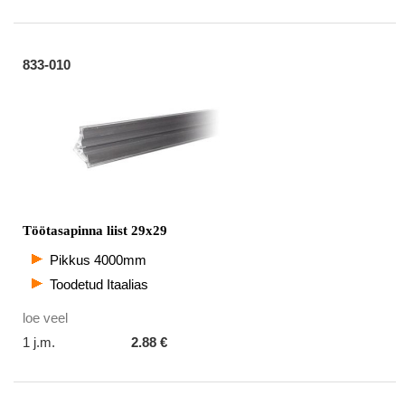
833-010
Töötasapinna liist 29x29
Pikkus 4000mm
Toodetud Itaalias
loe veel
1 j.m.
2.88 €