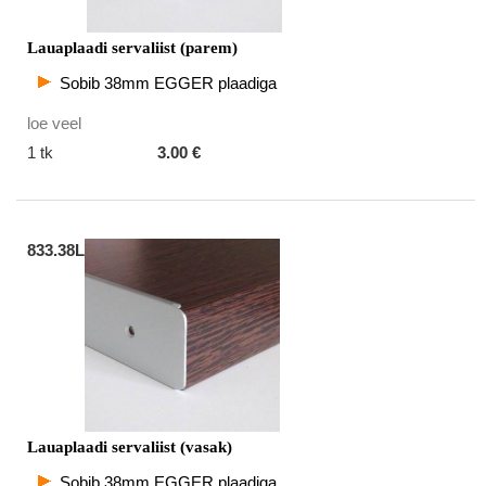
Lauaplaadi servaliist (parem)
Sobib 38mm EGGER plaadiga
loe veel
1 tk
3.00 €
833.38L
Lauaplaadi servaliist (vasak)
Sobib 38mm EGGER plaadiga