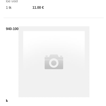
loe veel
1 tk
11.00 €
940-100
k