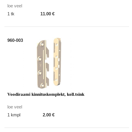
loe veel
1 tk
11.00 €
960-003
Voodiraami kinnituskomplekt, koll.tsink
loe veel
1 kmpl
2.00 €