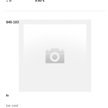
1 tk
9.60 €
940-103
ts
loe veel