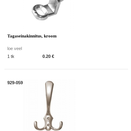
Tagaseinakinnitus, kroom
loe veel
1 tk
0.20 €
929-059