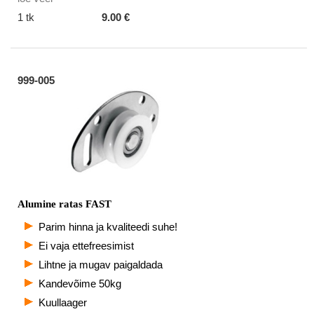
1 tk
9.00 €
999-005
Alumine ratas FAST
Parim hinna ja kvaliteedi suhe!
Ei vaja ettefreesimist
Lihtne ja mugav paigaldada
Kandevõime 50kg
Kuullaager