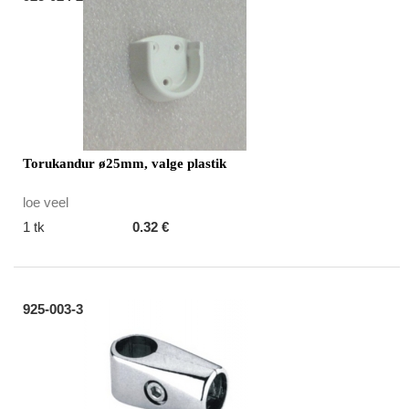
Torukandur ø25mm, valge plastik
loe veel
1 tk
0.32 €
925-003-3