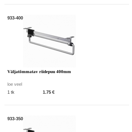
933-400
Väljatõmmatav riidepuu 400mm
loe veel
1 tk
1.75 €
933-350