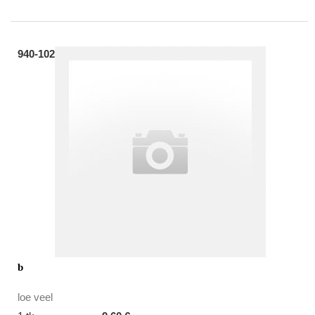
940-102
b
loe veel