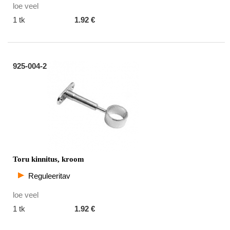
loe veel
1 tk
1.92 €
925-004-2
Toru kinnitus, kroom
Reguleeritav
loe veel
1 tk
1.92 €