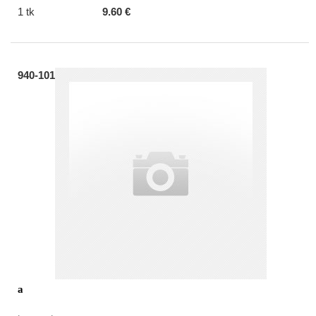
1 tk
9.60 €
940-101
a