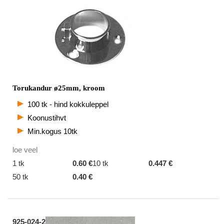
Torukandur ø25mm, kroom
100 tk - hind kokkuleppel
Koonustihvt
Min.kogus 10tk
loe veel
1 tk
0.60 €
10 tk
0.447 €
50 tk
0.40 €
925-024-2