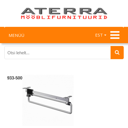
EST
MENÜÜ
933-500