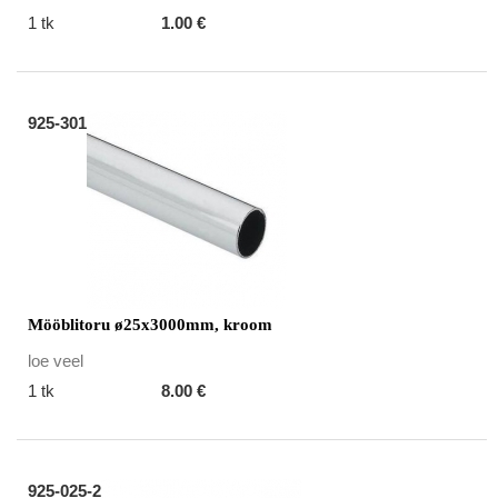
1 tk
1.00 €
925-301
Mööblitoru ø25x3000mm, kroom
loe veel
1 tk
8.00 €
925-025-2