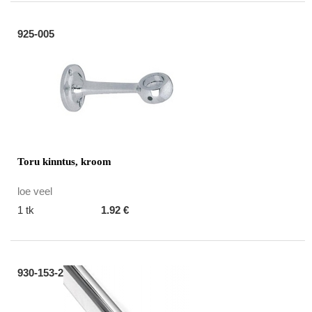
925-005
Toru kinntus, kroom
loe veel
1 tk
1.92 €
930-153-2