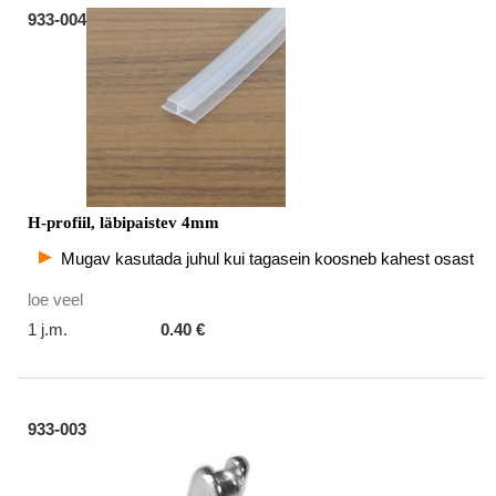
933-004
H-profiil, läbipaistev 4mm
Mugav kasutada juhul kui tagasein koosneb kahest osast
loe veel
1 j.m.
0.40 €
933-003