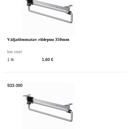
Väljatõmmatav riidepuu 350mm
loe veel
1 tk
1.60 €
933-300