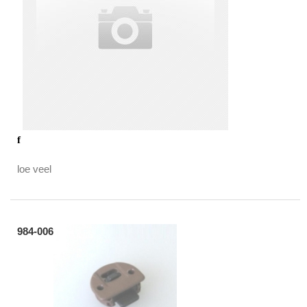
f
loe veel
984-006