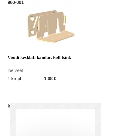
960-001
Voodi kesklati kandur, koll.tsink
loe veel
1 kmpl
1.08 €
k