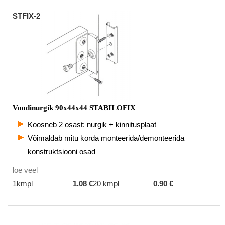
STFIX-2
Voodinurgik 90x44x44 STABILOFIX
Koosneb 2 osast: nurgik + kinnitusplaat
Võimaldab mitu korda monteerida/demonteerida
konstruktsiooni osad
loe veel
1kmpl
1.08 €
20 kmpl
0.90 €