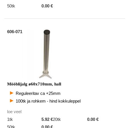
50tk
0.00 €
606-071
Mööblijalg ø60x710mm, hall
Reguleeritav ca +25mm
100tk ja rohkem - hind kokkuleppel
loe veel
1tk
5.92 €
20tk
0.00 €
50tk
0.00 €