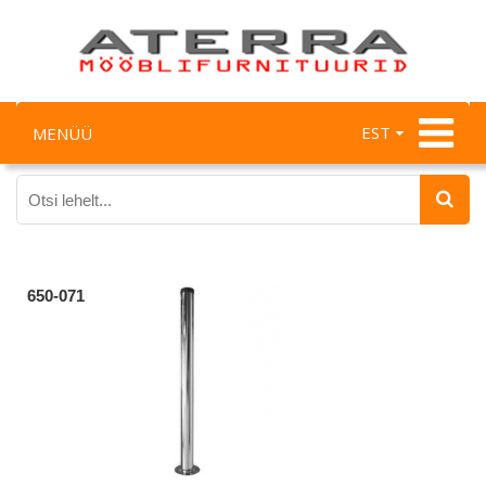
EST
MENÜÜ
650-071