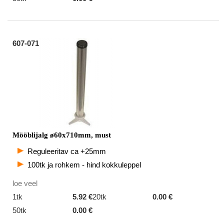
607-071
Mööblijalg ø60x710mm, must
Reguleeritav ca +25mm
100tk ja rohkem - hind kokkuleppel
loe veel
1tk
5.92 €
20tk
0.00 €
50tk
0.00 €