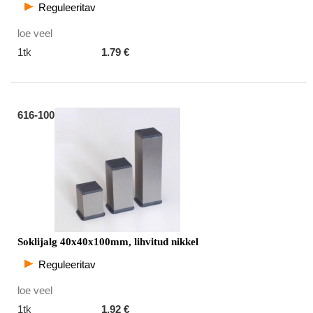
Reguleeritav
loe veel
1tk
1.79 €
616-100
Soklijalg 40x40x100mm, lihvitud nikkel
Reguleeritav
loe veel
1tk
1.92 €