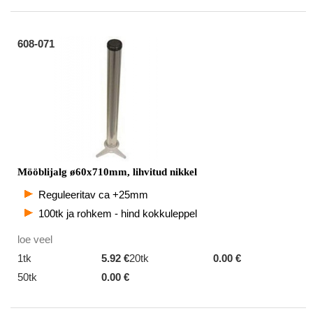
608-071
Mööblijalg ø60x710mm, lihvitud nikkel
Reguleeritav ca +25mm
100tk ja rohkem - hind kokkuleppel
loe veel
1tk
5.92 €
20tk
0.00 €
50tk
0.00 €