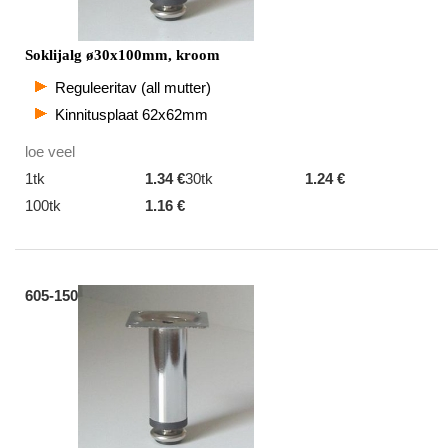
Soklijalg ø30x100mm, kroom
Reguleeritav (all mutter)
Kinnitusplaat 62x62mm
loe veel
1tk
1.34 €
30tk
1.24 €
100tk
1.16 €
605-150