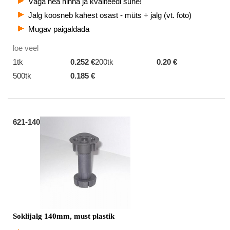
Väga hea hinna ja kvaliteedi suhe!
Jalg koosneb kahest osast - müts + jalg (vt. foto)
Mugav paigaldada
loe veel
1tk
0.252 €
200tk
0.20 €
500tk
0.185 €
621-140
Soklijalg 140mm, must plastik