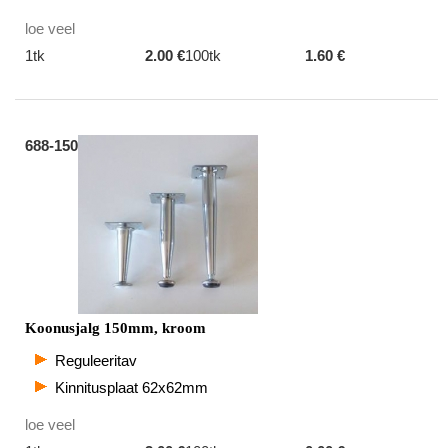
loe veel
1tk
2.00 €
100tk
1.60 €
688-150
Koonusjalg 150mm, kroom
Reguleeritav
Kinnitusplaat 62x62mm
loe veel