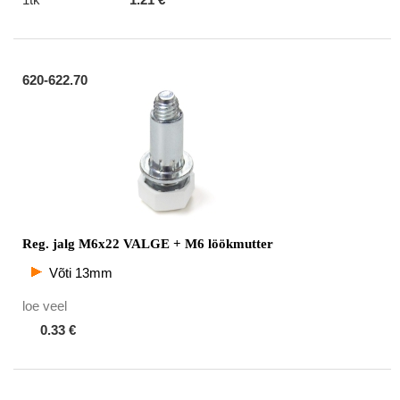
620-622.70
Reg. jalg M6x22 VALGE + M6 löökmutter
Võti 13mm
loe veel
0.33 €