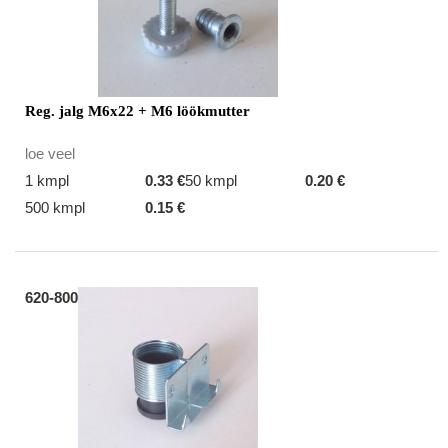
Reg. jalg M6x22 + M6 löökmutter
loe veel
1 kmpl
0.33 €
50 kmpl
0.20 €
500 kmpl
0.15 €
620-800