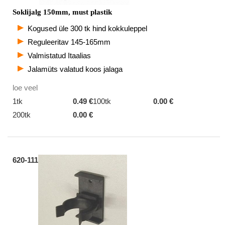
Soklijalg 150mm, must plastik
Kogused üle 300 tk hind kokkuleppel
Reguleeritav 145-165mm
Valmistatud Itaalias
Jalamüts valatud koos jalaga
loe veel
1tk
0.49 €
100tk
0.00 €
200tk
0.00 €
620-111