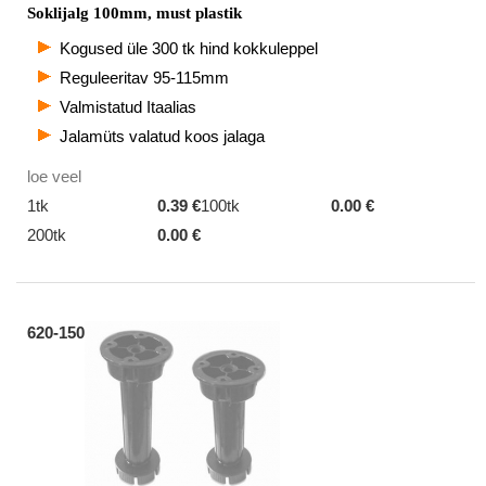
Soklijalg 100mm, must plastik
Kogused üle 300 tk hind kokkuleppel
Reguleeritav 95-115mm
Valmistatud Itaalias
Jalamüts valatud koos jalaga
loe veel
1tk
0.39 €
100tk
0.00 €
200tk
0.00 €
620-150