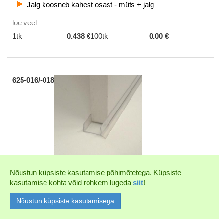
Jalg koosneb kahest osast - müts + jalg
loe veel
1tk
0.438 €
100tk
0.00 €
625-016/-018
Soklitihend, läbipaistev plastik
Nõustun küpsiste kasutamise põhimõtetega. Küpsiste
kasutamise kohta võid rohkem lugeda
Min. kogus 3,0m
siit
!
16mm kood 625-016
18mm kood 625-018