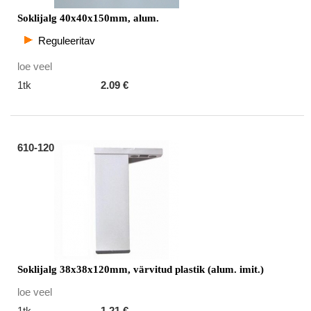
Soklijalg 40x40x150mm, alum.
Reguleeritav
loe veel
1tk
2.09 €
610-120
Soklijalg 38x38x120mm, värvitud plastik (alum. imit.)
loe veel
1tk
1.21 €