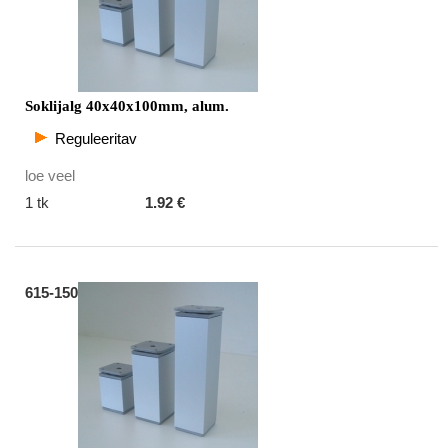
Soklijalg 40x40x100mm, alum.
Reguleeritav
loe veel
1 tk
1.92 €
615-150