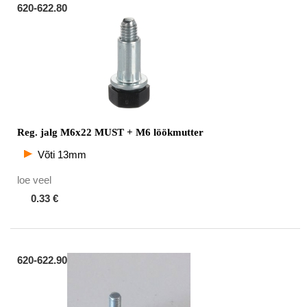
620-622.80
Reg. jalg M6x22 MUST + M6 löökmutter
Võti 13mm
loe veel
0.33 €
620-622.90