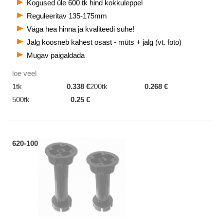
Kogused üle 600 tk hind kokkuleppel
Reguleeritav 135-175mm
Väga hea hinna ja kvaliteedi suhe!
Jalg koosneb kahest osast - müts + jalg (vt. foto)
Mugav paigaldada
loe veel
1tk
0.338 €
200tk
0.268 €
500tk
0.25 €
620-100