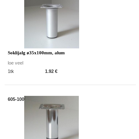
Soklijalg ø35x100mm, alum
loe veel
1tk
1.92 €
605-100