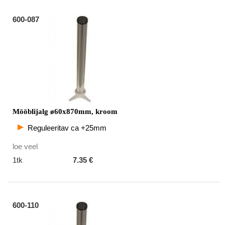
600-087
Mööblijalg ø60x870mm, kroom
Reguleeritav ca +25mm
loe veel
1tk
7.35 €
600-110