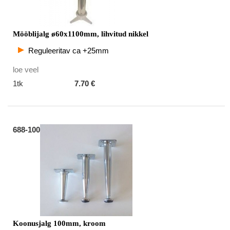
Mööblijalg ø60x1100mm, lihvitud nikkel
Reguleeritav ca +25mm
loe veel
1tk
7.70 €
688-100
Koonusjalg 100mm, kroom