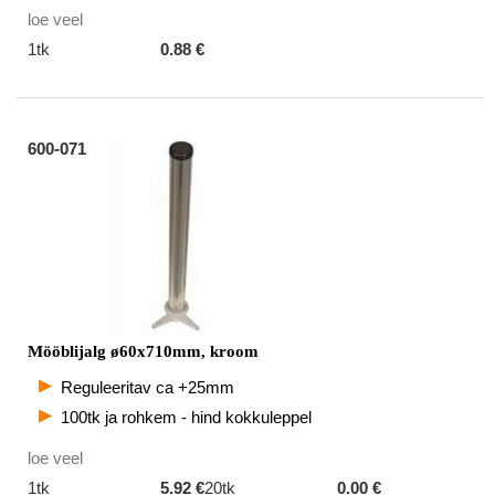
loe veel
1tk
0.88 €
600-071
Mööblijalg ø60x710mm, kroom
Reguleeritav ca +25mm
100tk ja rohkem - hind kokkuleppel
loe veel
1tk
5.92 €
20tk
0.00 €