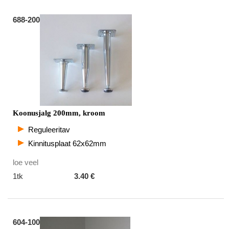
688-200
Koonusjalg 200mm, kroom
Reguleeritav
Kinnitusplaat 62x62mm
loe veel
1tk
3.40 €
604-100