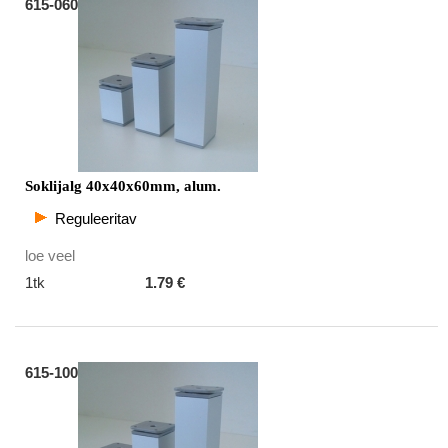
615-060
Soklijalg 40x40x60mm, alum.
Reguleeritav
loe veel
1tk
1.79 €
615-100