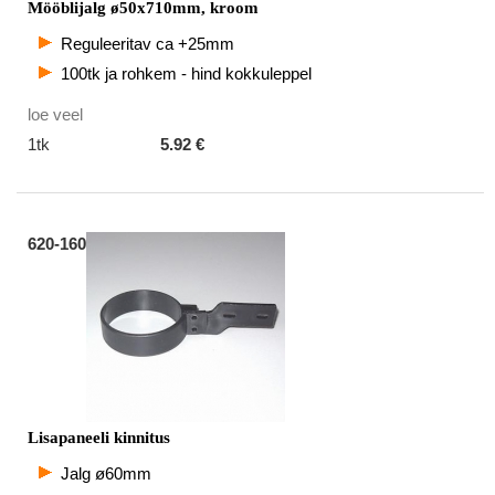
Mööblijalg ø50x710mm, kroom
Reguleeritav ca +25mm
100tk ja rohkem - hind kokkuleppel
loe veel
1tk
5.92 €
620-160
Lisapaneeli kinnitus
Jalg ø60mm