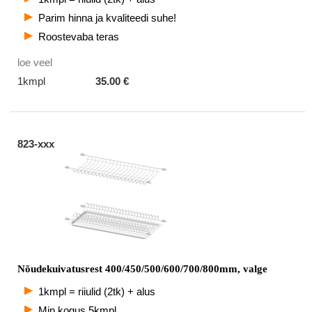
Parim hinna ja kvaliteedi suhe!
Roostevaba teras
loe veel
1kmpl
35.00 €
823-xxx
Nõudekuivatusrest 400/450/500/600/700/800mm, valge
1kmpl = riiulid (2tk) + alus
Min.kogus 5kmpl