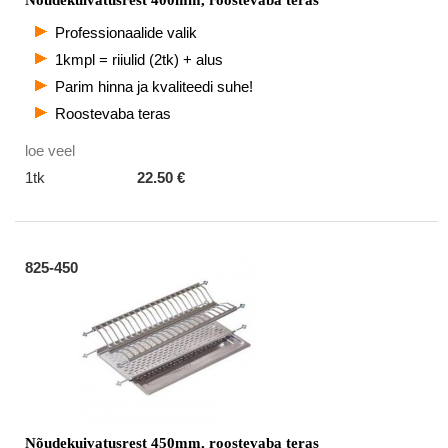
Nõudekuivatusrest 400mm, roostevaba teras
Professionaalide valik
1kmpl = riiulid (2tk) + alus
Parim hinna ja kvaliteedi suhe!
Roostevaba teras
loe veel
1tk
22.50 €
825-450
Nõudekuivatusrest 450mm, roostevaba teras