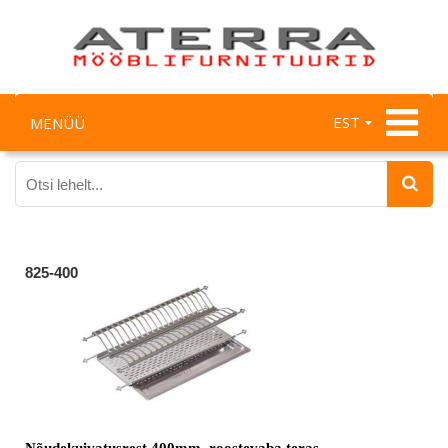
EST
MENÜÜ
825-400