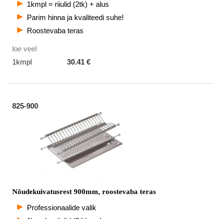
1kmpl = riiulid (2tk) + alus
Parim hinna ja kvaliteedi suhe!
Roostevaba teras
loe veel
1kmpl
30.41 €
825-900
Nõudekuivatusrest 900mm, roostevaba teras
Professionaalide valik