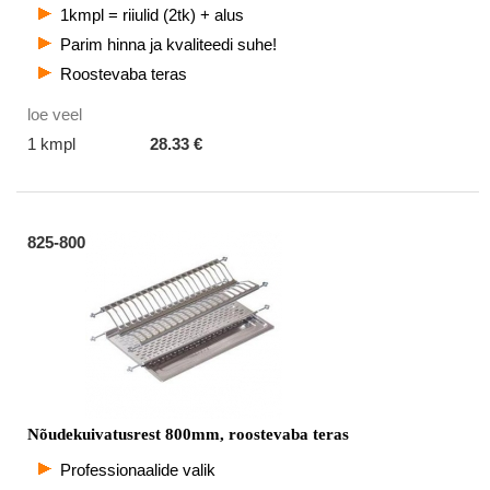
1kmpl = riiulid (2tk) + alus
Parim hinna ja kvaliteedi suhe!
Roostevaba teras
loe veel
1 kmpl
28.33 €
825-800
Nõudekuivatusrest 800mm, roostevaba teras
Professionaalide valik