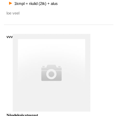
1kmpl = riiulid (2tk) + alus
loe veel
vvv
Nõudekuivatusrest