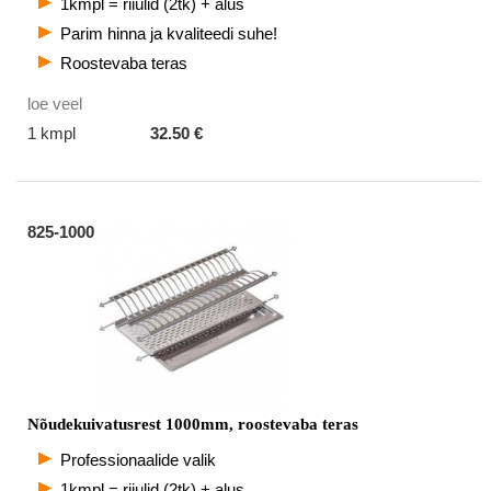
1kmpl = riiulid (2tk) + alus
Parim hinna ja kvaliteedi suhe!
Roostevaba teras
loe veel
1 kmpl
32.50 €
825-1000
Nõudekuivatusrest 1000mm, roostevaba teras
Professionaalide valik
1kmpl = riiulid (2tk) + alus