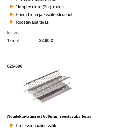
1kmpl = riiulid (2tk) + alus
Parim hinna ja kvaliteedi suhe!
Roostevaba teras
loe veel
1kmpl
22.90 €
825-600
Nõudekuivatusrest 600mm, roostevaba teras
Professionaalide valik