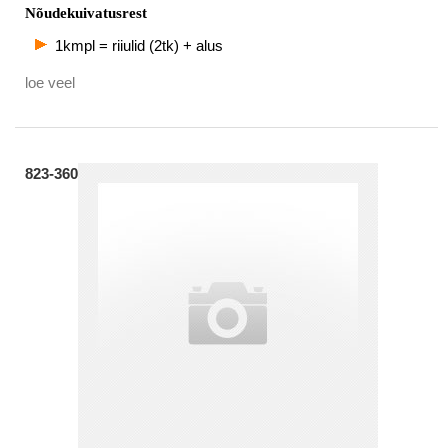
Nõudekuivatusrest
1kmpl = riiulid (2tk) + alus
loe veel
823-360