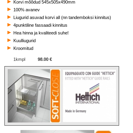
Korvi mõõdud 545x505x490mm
100% avanev
Liugurid asuvad korvi all (nn tandemboksi kinnitus)
4punktiline fassaadi kinnitus
Hea hinna ja kvaliteedi suhe!
Kuulliugurid
Kroomitud
1kmpl
98.00 €