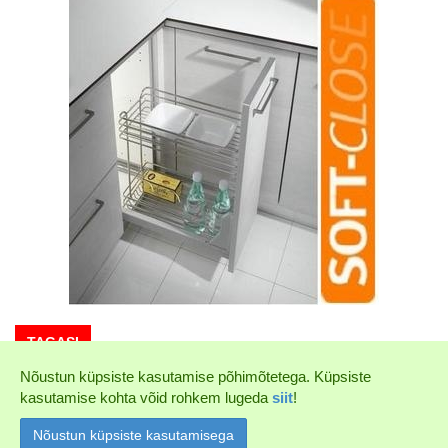
TAGASI
Nõustun küpsiste kasutamise põhimõtetega. Küpsiste
kasutamise kohta võid rohkem lugeda
siit
!
All Rights Reserved ©2026