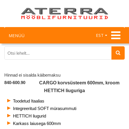
EST
MENÜÜ
Hinnad ei sisalda käibemaksu
840-600.90
CARGO korvsüsteem 600mm, kroom
HETTICH liuguriga
Toodetud Itaalias
Integreeritud SOFT mürasummuti
HETTICH liugurid
Karkass laiusega 600mm